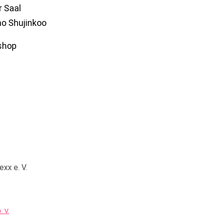
r Saal
o Shujinkoo
xx e. V.
. V.